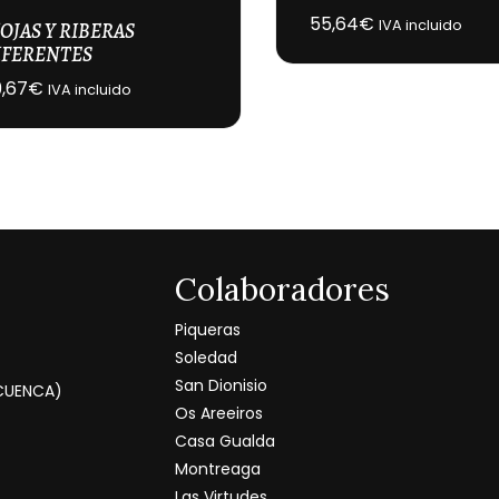
55,64
€
IVA incluido
OJAS Y RIBERAS
IFERENTES
9,67
€
IVA incluido
Colaboradores
Piqueras
Soledad
San Dionisio
(CUENCA)
Os Areeiros
Casa Gualda
Montreaga
Las Virtudes