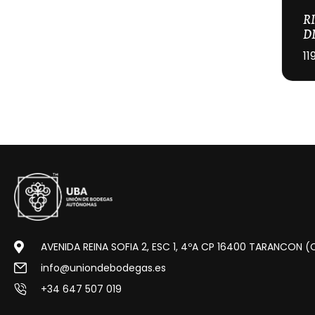
RI
D
11
AVENIDA REINA SOFIA 2, ESC 1, 4ºA CP 16400 TARANCON 
info@uniondebodegas.es
+34 647 507 019